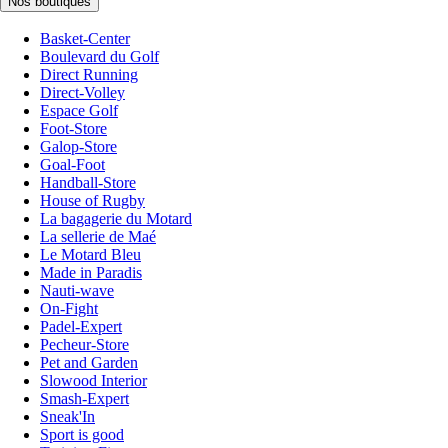
Nos boutiques
Basket-Center
Boulevard du Golf
Direct Running
Direct-Volley
Espace Golf
Foot-Store
Galop-Store
Goal-Foot
Handball-Store
House of Rugby
La bagagerie du Motard
La sellerie de Maé
Le Motard Bleu
Made in Paradis
Nauti-wave
On-Fight
Padel-Expert
Pecheur-Store
Pet and Garden
Slowood Interior
Smash-Expert
Sneak'In
Sport is good