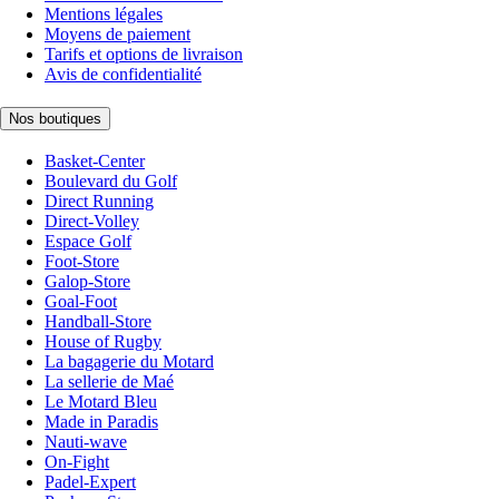
Mentions légales
Moyens de paiement
Tarifs et options de livraison
Avis de confidentialité
Nos boutiques
Basket-Center
Boulevard du Golf
Direct Running
Direct-Volley
Espace Golf
Foot-Store
Galop-Store
Goal-Foot
Handball-Store
House of Rugby
La bagagerie du Motard
La sellerie de Maé
Le Motard Bleu
Made in Paradis
Nauti-wave
On-Fight
Padel-Expert