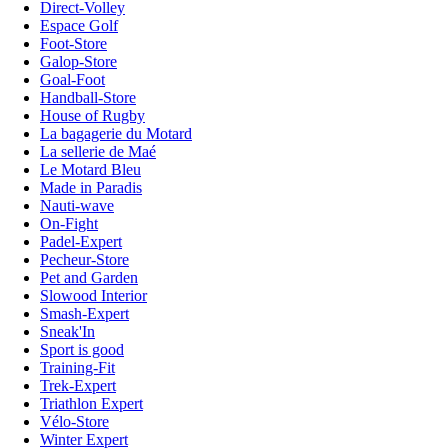
Direct-Volley
Espace Golf
Foot-Store
Galop-Store
Goal-Foot
Handball-Store
House of Rugby
La bagagerie du Motard
La sellerie de Maé
Le Motard Bleu
Made in Paradis
Nauti-wave
On-Fight
Padel-Expert
Pecheur-Store
Pet and Garden
Slowood Interior
Smash-Expert
Sneak'In
Sport is good
Training-Fit
Trek-Expert
Triathlon Expert
Vélo-Store
Winter Expert