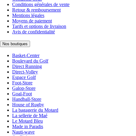
Conditions générales de vente
Retour & remboursement
Mentions légales
Moyens de paiement
Tarifs et options de livraison
Avis de confidentialité
Nos boutiques
Basket-Center
Boulevard du Golf
Direct Running
Direct-Volley
Espace Golf
Foot-Store
Galop-Store
Goal-Foot
Handball-Store
House of Rugby
La bagagerie du Motard
La sellerie de Maé
Le Motard Bleu
Made in Paradis
Nauti-wave