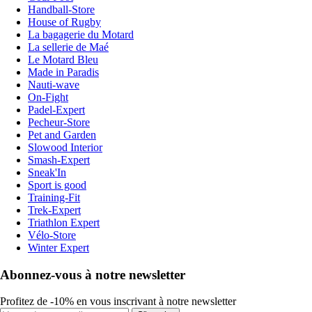
Handball-Store
House of Rugby
La bagagerie du Motard
La sellerie de Maé
Le Motard Bleu
Made in Paradis
Nauti-wave
On-Fight
Padel-Expert
Pecheur-Store
Pet and Garden
Slowood Interior
Smash-Expert
Sneak'In
Sport is good
Training-Fit
Trek-Expert
Triathlon Expert
Vélo-Store
Winter Expert
Abonnez-vous à notre newsletter
Profitez de -10% en vous inscrivant à notre newsletter