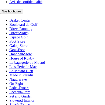
Avis de confidentialité
Nos boutiques
Basket-Center
Boulevard du Golf
Direct Running
Direct-Volley
Espace Golf
Foot-Store
Galop-Store
Goal-Foot
Handball-Store
House of Rugby
La bagagerie du Motard
La sellerie de Maé
Le Motard Bleu
Made in Paradis
Nauti-wave
On-Fight
Padel-Expert
Pecheur-Store
Pet and Garden
Slowood Interior
Smash-Expert