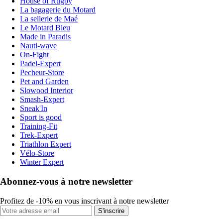
House of Rugby
La bagagerie du Motard
La sellerie de Maé
Le Motard Bleu
Made in Paradis
Nauti-wave
On-Fight
Padel-Expert
Pecheur-Store
Pet and Garden
Slowood Interior
Smash-Expert
Sneak'In
Sport is good
Training-Fit
Trek-Expert
Triathlon Expert
Vélo-Store
Winter Expert
Abonnez-vous à notre newsletter
Profitez de -10% en vous inscrivant à notre newsletter
S'inscrire