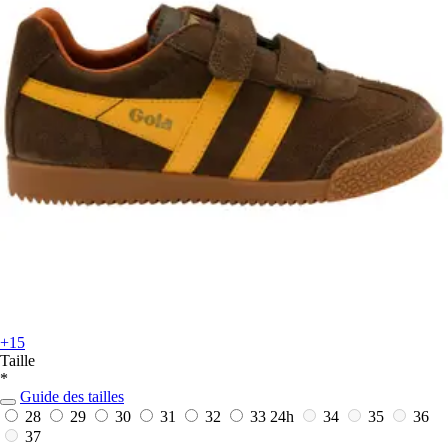
+15
Taille
*
Guide des tailles
28
29
30
31
32
33
24h
34
35
36
37