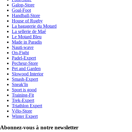
Galop-Store
Goal-Foot
Handball-Store
House of Rugby
La bagagerie du Motard
La sellerie de Maé
Le Motard Bleu
Made in Paradis
Nauti-wave
On-Fight
Padel-Expert
Pecheur-Store
Pet and Garden
Slowood Interior
Smash-Expert
Sneak'In
Sport is good
Training-Fit
Trek-Expert
Triathlon Expert
Vélo-Store
Winter Expert
Abonnez-vous à notre newsletter