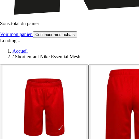
Sous-total du panier
Voir mon panier
Continuer mes achats
Loading...
Accueil
/
Short enfant Nike Essential Mesh