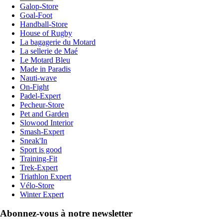
Galop-Store
Goal-Foot
Handball-Store
House of Rugby
La bagagerie du Motard
La sellerie de Maé
Le Motard Bleu
Made in Paradis
Nauti-wave
On-Fight
Padel-Expert
Pecheur-Store
Pet and Garden
Slowood Interior
Smash-Expert
Sneak'In
Sport is good
Training-Fit
Trek-Expert
Triathlon Expert
Vélo-Store
Winter Expert
Abonnez-vous à notre newsletter