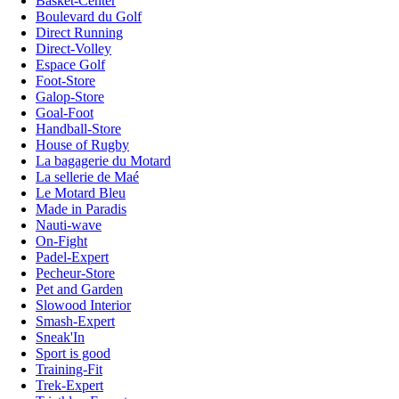
Basket-Center
Boulevard du Golf
Direct Running
Direct-Volley
Espace Golf
Foot-Store
Galop-Store
Goal-Foot
Handball-Store
House of Rugby
La bagagerie du Motard
La sellerie de Maé
Le Motard Bleu
Made in Paradis
Nauti-wave
On-Fight
Padel-Expert
Pecheur-Store
Pet and Garden
Slowood Interior
Smash-Expert
Sneak'In
Sport is good
Training-Fit
Trek-Expert