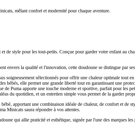
inicats, mêlant confort et modernité pour chaque aventure.
t de style pour les tout-petits. Conçue pour garder votre enfant au cha
vers la qualité et l'innovation, cette doudoune se distingue par ses ca
s soigneusement sélectionnés pour offrir une chaleur optimale tout en 
bébés, elle permet une grande liberté tout en garantissant une protecti
 de Puma apporte une touche moderne et sportive, parfait pour les peti
éas du quotidien, et un entretien simple vous permet de la garder propre
 bébé, apportant une combinaison idéale de chaleur, de confort et de st
a Minicats saura répondre à vos attentes.
udoune qui allie praticité et esthétique, signée par l'une des marques le