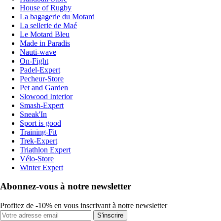
House of Rugby
La bagagerie du Motard
La sellerie de Maé
Le Motard Bleu
Made in Paradis
Nauti-wave
On-Fight
Padel-Expert
Pecheur-Store
Pet and Garden
Slowood Interior
Smash-Expert
Sneak'In
Sport is good
Training-Fit
Trek-Expert
Triathlon Expert
Vélo-Store
Winter Expert
Abonnez-vous à notre newsletter
Profitez de -10% en vous inscrivant à notre newsletter
S'inscrire