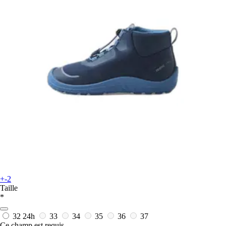
+-2
Taille
*
32
24h
33
34
35
36
37
Ce champ est requis