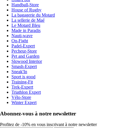
Handball-Store
House of Rugby
La bagagerie du Motard
La sellerie de Maé
Le Motard Bleu
Made in Paradis
Nauti-wave
On-Fight
Padel-Expert
Pecheur-Store
Pet and Garden
Slowood Interior
Smash-Expert
Sneak'In
Sport is good
Training-Fit
Trek-Expert
Triathlon Expert
Vélo-Store
Winter Expert
Abonnez-vous à notre newsletter
Profitez de -10% en vous inscrivant à notre newsletter