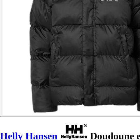
Helly Hansen
Doudoune en