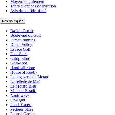
Moyens de paiement
Tarifs et options de livraison
Avis de confidentialité
Nos boutiques
Basket-Center
Boulevard du Golf
Direct Running
Direct-Volley
Espace Golf
Foot-Store
Galop-Store
Goal-Foot
Handball-Store
House of Rugby
La bagagerie du Motard
La sellerie de Maé
Le Motard Bleu
Made in Paradis
Nauti-wave
On-Fight
Padel-Expert
Pecheur-Store
Pet and Garden