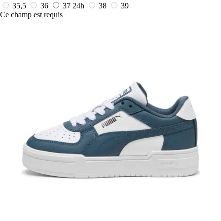
35,5
36
37
24h
38
39
Ce champ est requis