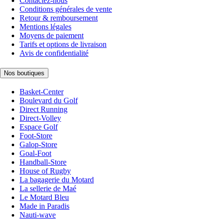
Contactez-nous
Conditions générales de vente
Retour & remboursement
Mentions légales
Moyens de paiement
Tarifs et options de livraison
Avis de confidentialité
Nos boutiques
Basket-Center
Boulevard du Golf
Direct Running
Direct-Volley
Espace Golf
Foot-Store
Galop-Store
Goal-Foot
Handball-Store
House of Rugby
La bagagerie du Motard
La sellerie de Maé
Le Motard Bleu
Made in Paradis
Nauti-wave