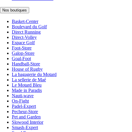
Nos boutiques
Basket-Center
Boulevard du Golf
Direct Running
Direct-Volley
Espace Golf
Foot-Store
Galop-Store
Goal-Foot
Handball-Store
House of Rugby
La bagagerie du Motard
La sellerie de Maé
Le Motard Bleu
Made in Paradis
Nauti-wave
On-Fight
Padel-Expert
Pecheur-Store
Pet and Garden
Slowood Interior
Smash-Expert