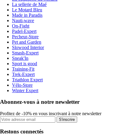
La sellerie de Maé
Le Motard Bleu
Made in Paradis
Nauti-wave
On-Fight
Padel-Expert
Pecheur-Store
Pet and Garden
Slowood Interior
Smash-Expert
Sneak'In
Sport is good
Training-Fit
Trek-Expert
Triathlon Expert
Vélo-Store
Winter Expert
Abonnez-vous à notre newsletter
Profitez de -10% en vous inscrivant à notre newsletter
S'inscrire
Restons connectés