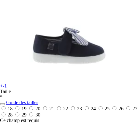
+-1
Taille
*
Guide des tailles
18
19
20
21
22
23
24
25
26
27
28
29
30
Ce champ est requis