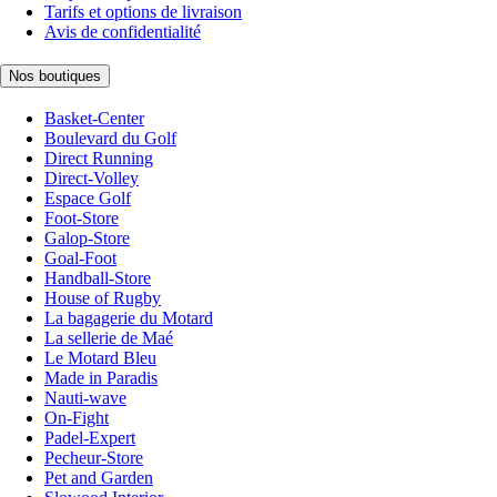
Tarifs et options de livraison
Avis de confidentialité
Nos boutiques
Basket-Center
Boulevard du Golf
Direct Running
Direct-Volley
Espace Golf
Foot-Store
Galop-Store
Goal-Foot
Handball-Store
House of Rugby
La bagagerie du Motard
La sellerie de Maé
Le Motard Bleu
Made in Paradis
Nauti-wave
On-Fight
Padel-Expert
Pecheur-Store
Pet and Garden