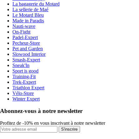
La bagagerie du Motard
La sellerie de Maé
Le Motard Bleu
Made in Paradis
Nauti-wave
On-Fight
Padel-Expert
Pecheur-Store
Pet and Garden
Slowood Interior
Smash-Expert
Sneak'In
Sport is good
Training-Fit
Trek-Expert
Triathlon Expert
Vélo-Store
Winter Expert
Abonnez-vous à notre newsletter
Profitez de -10% en vous inscrivant à notre newsletter
S'inscrire