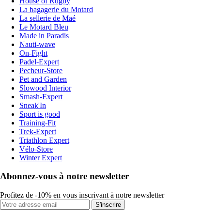
House of Rugby
La bagagerie du Motard
La sellerie de Maé
Le Motard Bleu
Made in Paradis
Nauti-wave
On-Fight
Padel-Expert
Pecheur-Store
Pet and Garden
Slowood Interior
Smash-Expert
Sneak'In
Sport is good
Training-Fit
Trek-Expert
Triathlon Expert
Vélo-Store
Winter Expert
Abonnez-vous à notre newsletter
Profitez de -10% en vous inscrivant à notre newsletter
S'inscrire