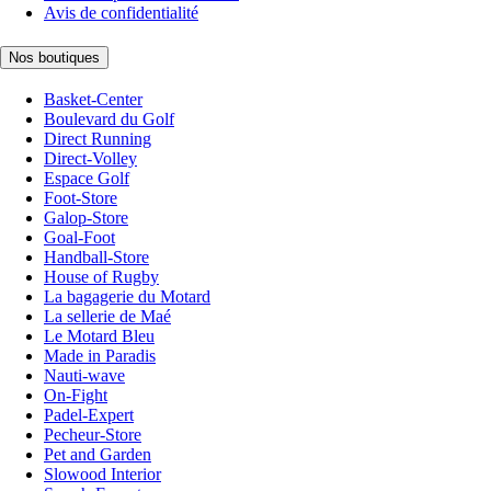
Avis de confidentialité
Nos boutiques
Basket-Center
Boulevard du Golf
Direct Running
Direct-Volley
Espace Golf
Foot-Store
Galop-Store
Goal-Foot
Handball-Store
House of Rugby
La bagagerie du Motard
La sellerie de Maé
Le Motard Bleu
Made in Paradis
Nauti-wave
On-Fight
Padel-Expert
Pecheur-Store
Pet and Garden
Slowood Interior