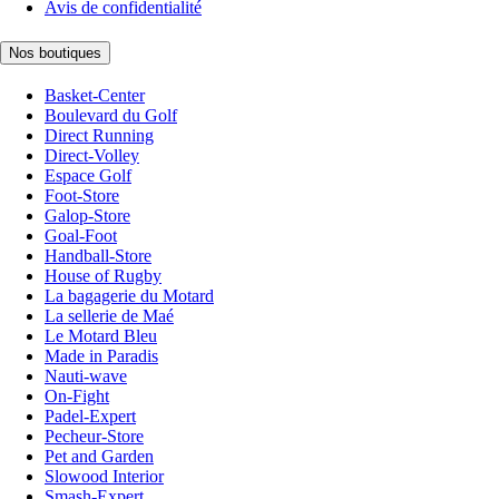
Avis de confidentialité
Nos boutiques
Basket-Center
Boulevard du Golf
Direct Running
Direct-Volley
Espace Golf
Foot-Store
Galop-Store
Goal-Foot
Handball-Store
House of Rugby
La bagagerie du Motard
La sellerie de Maé
Le Motard Bleu
Made in Paradis
Nauti-wave
On-Fight
Padel-Expert
Pecheur-Store
Pet and Garden
Slowood Interior
Smash-Expert