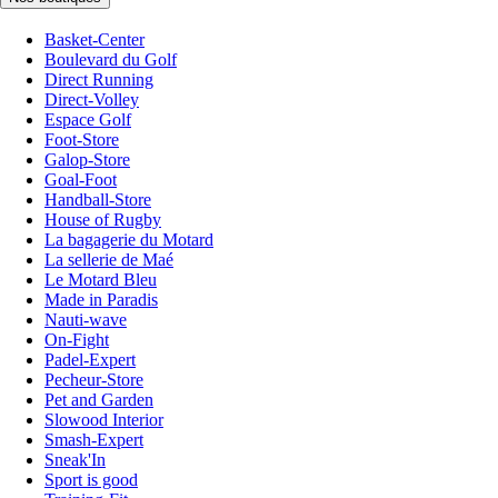
Basket-Center
Boulevard du Golf
Direct Running
Direct-Volley
Espace Golf
Foot-Store
Galop-Store
Goal-Foot
Handball-Store
House of Rugby
La bagagerie du Motard
La sellerie de Maé
Le Motard Bleu
Made in Paradis
Nauti-wave
On-Fight
Padel-Expert
Pecheur-Store
Pet and Garden
Slowood Interior
Smash-Expert
Sneak'In
Sport is good