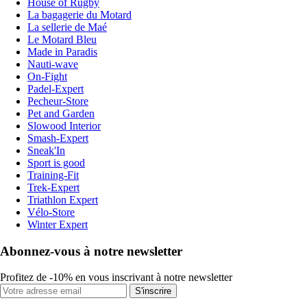
House of Rugby
La bagagerie du Motard
La sellerie de Maé
Le Motard Bleu
Made in Paradis
Nauti-wave
On-Fight
Padel-Expert
Pecheur-Store
Pet and Garden
Slowood Interior
Smash-Expert
Sneak'In
Sport is good
Training-Fit
Trek-Expert
Triathlon Expert
Vélo-Store
Winter Expert
Abonnez-vous à notre newsletter
Profitez de -10% en vous inscrivant à notre newsletter
S'inscrire