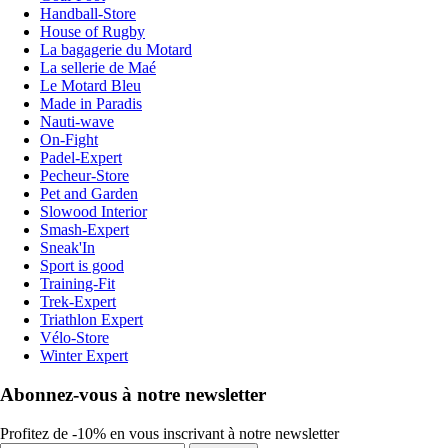
Handball-Store
House of Rugby
La bagagerie du Motard
La sellerie de Maé
Le Motard Bleu
Made in Paradis
Nauti-wave
On-Fight
Padel-Expert
Pecheur-Store
Pet and Garden
Slowood Interior
Smash-Expert
Sneak'In
Sport is good
Training-Fit
Trek-Expert
Triathlon Expert
Vélo-Store
Winter Expert
Abonnez-vous à notre newsletter
Profitez de -10% en vous inscrivant à notre newsletter