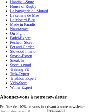
Handball-Store
House of Rugby
La bagagerie du Motard
La sellerie de Maé
Le Motard Bleu
Made in Paradis
Nauti-wave
On-Fight
Padel-Expert
Pecheur-Store
Pet and Garden
Slowood Interior
Smash-Expert
Sneak'In
Sport is good
Training-Fit
Trek-Expert
Triathlon Expert
Vélo-Store
Winter Expert
Abonnez-vous à notre newsletter
Profitez de -10% en vous inscrivant à notre newsletter
S'inscrire