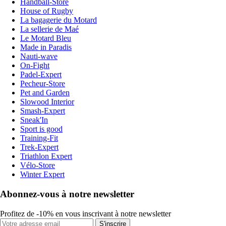
Handball-Store
House of Rugby
La bagagerie du Motard
La sellerie de Maé
Le Motard Bleu
Made in Paradis
Nauti-wave
On-Fight
Padel-Expert
Pecheur-Store
Pet and Garden
Slowood Interior
Smash-Expert
Sneak'In
Sport is good
Training-Fit
Trek-Expert
Triathlon Expert
Vélo-Store
Winter Expert
Abonnez-vous à notre newsletter
Profitez de -10% en vous inscrivant à notre newsletter
S'inscrire