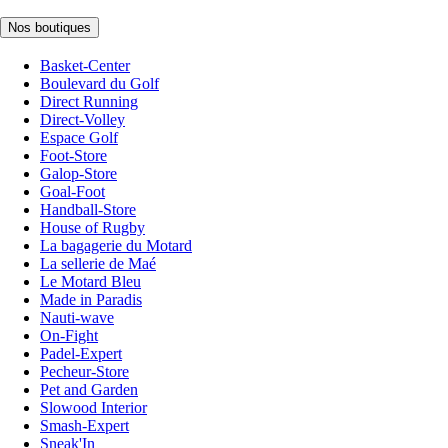
Nos boutiques
Basket-Center
Boulevard du Golf
Direct Running
Direct-Volley
Espace Golf
Foot-Store
Galop-Store
Goal-Foot
Handball-Store
House of Rugby
La bagagerie du Motard
La sellerie de Maé
Le Motard Bleu
Made in Paradis
Nauti-wave
On-Fight
Padel-Expert
Pecheur-Store
Pet and Garden
Slowood Interior
Smash-Expert
Sneak'In