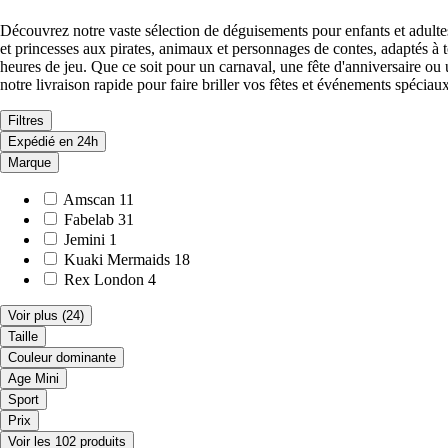
Découvrez notre vaste sélection de déguisements pour enfants et adult
et princesses aux pirates, animaux et personnages de contes, adaptés à t
heures de jeu. Que ce soit pour un carnaval, une fête d'anniversaire ou
notre livraison rapide pour faire briller vos fêtes et événements spéciaux
Filtres
Expédié en 24h
Marque
Amscan
11
Fabelab
31
Jemini
1
Kuaki Mermaids
18
Rex London
4
Voir plus
(24)
Taille
Couleur dominante
Age Mini
Sport
Prix
Voir les 102 produits