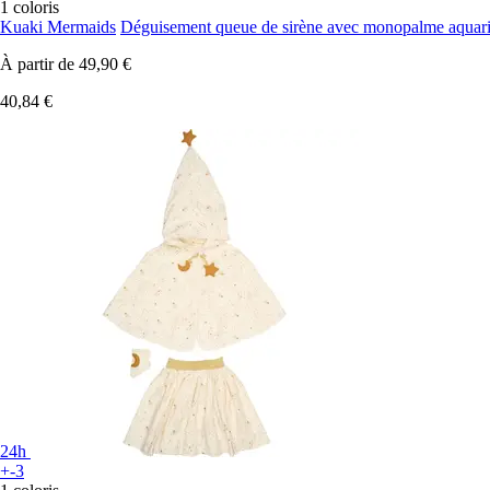
1 coloris
Kuaki Mermaids
Déguisement queue de sirène avec monopalme aquar
À partir de
49,90 €
40,84 €
24h
+-3