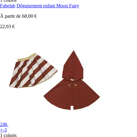
1 coloris
Fabelab
Déguisement enfant Moon Fairy
À partir de
68,00 €
22,93 €
24h
+-3
1 coloris