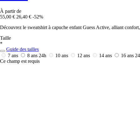
À partir de
55,00 €
26,40 €
-52%
Découvrez le sweatshirt à capuche enfant Guess Active, alliant confort, 
Taille
*
Guide des tailles
7 ans
8 ans
24h
10 ans
12 ans
14 ans
16 ans
24
Ce champ est requis