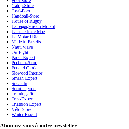
Foot-Store
Galop-Store
Goal-Foot
Handball-Store
House of Rugby
La bagagerie du Motard
La sellerie de Maé
Le Motard Bleu
Made in Paradis
Nauti-wave
On-Fight
Padel-Expert
Pecheur-Store
Pet and Garden
Slowood Interior
Smash-Expert
Sneak'In
Sport is good
Training-Fit
Trek-Expert
Triathlon Expert
Vélo-Store
Winter Expert
Abonnez-vous à notre newsletter