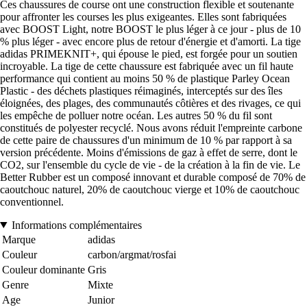
Ces chaussures de course ont une construction flexible et soutenante
pour affronter les courses les plus exigeantes. Elles sont fabriquées
avec BOOST Light, notre BOOST le plus léger à ce jour - plus de 10
% plus léger - avec encore plus de retour d'énergie et d'amorti. La tige
adidas PRIMEKNIT+, qui épouse le pied, est forgée pour un soutien
incroyable. La tige de cette chaussure est fabriquée avec un fil haute
performance qui contient au moins 50 % de plastique Parley Ocean
Plastic - des déchets plastiques réimaginés, interceptés sur des îles
éloignées, des plages, des communautés côtières et des rivages, ce qui
les empêche de polluer notre océan. Les autres 50 % du fil sont
constitués de polyester recyclé. Nous avons réduit l'empreinte carbone
de cette paire de chaussures d'un minimum de 10 % par rapport à sa
version précédente. Moins d'émissions de gaz à effet de serre, dont le
CO2, sur l'ensemble du cycle de vie - de la création à la fin de vie. Le
Better Rubber est un composé innovant et durable composé de 70% de
caoutchouc naturel, 20% de caoutchouc vierge et 10% de caoutchouc
conventionnel.
Informations complémentaires
Marque
adidas
Couleur
carbon/argmat/rosfai
Couleur dominante
Gris
Genre
Mixte
Age
Junior