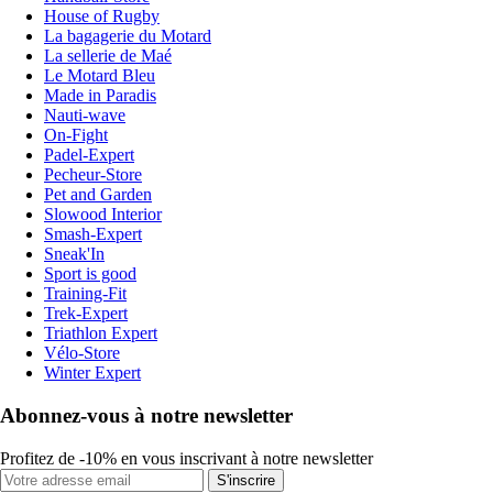
House of Rugby
La bagagerie du Motard
La sellerie de Maé
Le Motard Bleu
Made in Paradis
Nauti-wave
On-Fight
Padel-Expert
Pecheur-Store
Pet and Garden
Slowood Interior
Smash-Expert
Sneak'In
Sport is good
Training-Fit
Trek-Expert
Triathlon Expert
Vélo-Store
Winter Expert
Abonnez-vous à notre newsletter
Profitez de -10% en vous inscrivant à notre newsletter
S'inscrire