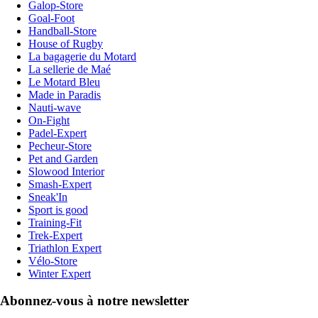
Galop-Store
Goal-Foot
Handball-Store
House of Rugby
La bagagerie du Motard
La sellerie de Maé
Le Motard Bleu
Made in Paradis
Nauti-wave
On-Fight
Padel-Expert
Pecheur-Store
Pet and Garden
Slowood Interior
Smash-Expert
Sneak'In
Sport is good
Training-Fit
Trek-Expert
Triathlon Expert
Vélo-Store
Winter Expert
Abonnez-vous à notre newsletter