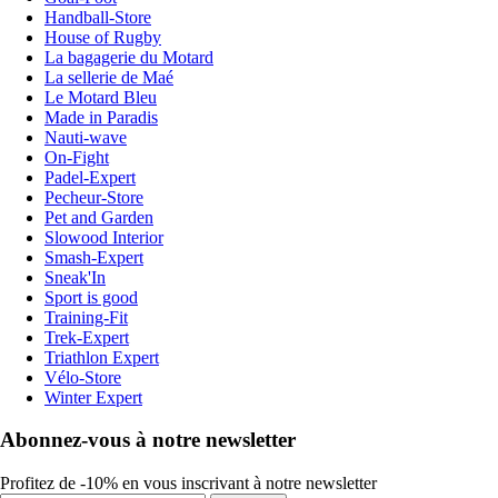
Handball-Store
House of Rugby
La bagagerie du Motard
La sellerie de Maé
Le Motard Bleu
Made in Paradis
Nauti-wave
On-Fight
Padel-Expert
Pecheur-Store
Pet and Garden
Slowood Interior
Smash-Expert
Sneak'In
Sport is good
Training-Fit
Trek-Expert
Triathlon Expert
Vélo-Store
Winter Expert
Abonnez-vous à notre newsletter
Profitez de -10% en vous inscrivant à notre newsletter