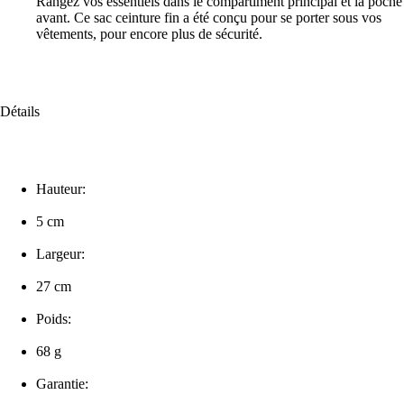
Rangez vos essentiels dans le compartiment principal et la poche
avant. Ce sac ceinture fin a été conçu pour se porter sous vos
vêtements, pour encore plus de sécurité.
Détails
Hauteur:
5 cm
Largeur:
27 cm
Poids:
68 g
Garantie: