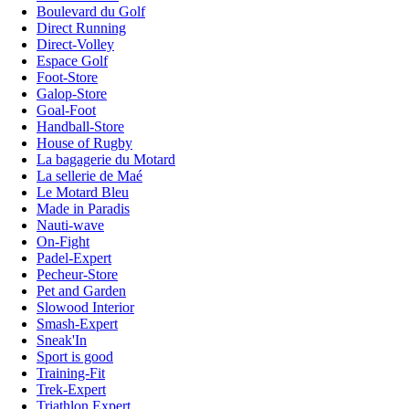
Boulevard du Golf
Direct Running
Direct-Volley
Espace Golf
Foot-Store
Galop-Store
Goal-Foot
Handball-Store
House of Rugby
La bagagerie du Motard
La sellerie de Maé
Le Motard Bleu
Made in Paradis
Nauti-wave
On-Fight
Padel-Expert
Pecheur-Store
Pet and Garden
Slowood Interior
Smash-Expert
Sneak'In
Sport is good
Training-Fit
Trek-Expert
Triathlon Expert