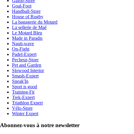
Galop-Store
Goal-Foot
Handball-Store
House of Rugby
La bagagerie du Motard
La sellerie de Maé
Le Motard Bleu
Made in Paradis
Nauti-wave
On-Fight
Padel-Expert
Pecheur-Store
Pet and Garden
Slowood Interior
Smash-Expert
Sneak'In
Sport is good
Training-Fit
Trek-Expert
Triathlon Expert
Vélo-Store
Winter Expert
Abonnez-vous à notre newsletter