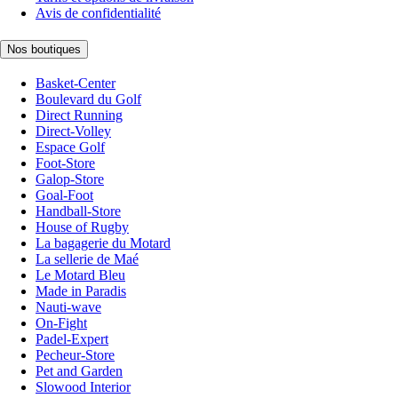
Avis de confidentialité
Nos boutiques
Basket-Center
Boulevard du Golf
Direct Running
Direct-Volley
Espace Golf
Foot-Store
Galop-Store
Goal-Foot
Handball-Store
House of Rugby
La bagagerie du Motard
La sellerie de Maé
Le Motard Bleu
Made in Paradis
Nauti-wave
On-Fight
Padel-Expert
Pecheur-Store
Pet and Garden
Slowood Interior