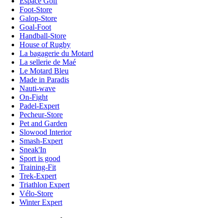
Espace Golf
Foot-Store
Galop-Store
Goal-Foot
Handball-Store
House of Rugby
La bagagerie du Motard
La sellerie de Maé
Le Motard Bleu
Made in Paradis
Nauti-wave
On-Fight
Padel-Expert
Pecheur-Store
Pet and Garden
Slowood Interior
Smash-Expert
Sneak'In
Sport is good
Training-Fit
Trek-Expert
Triathlon Expert
Vélo-Store
Winter Expert