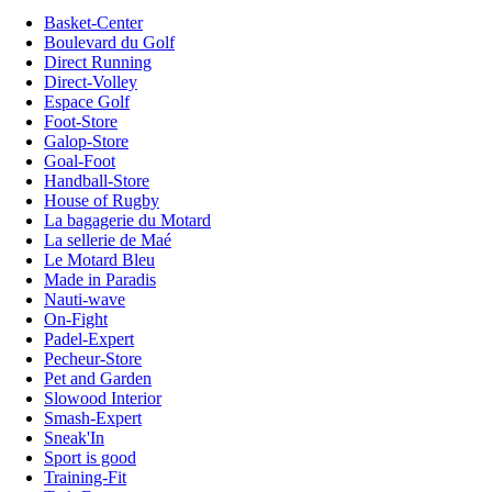
Basket-Center
Boulevard du Golf
Direct Running
Direct-Volley
Espace Golf
Foot-Store
Galop-Store
Goal-Foot
Handball-Store
House of Rugby
La bagagerie du Motard
La sellerie de Maé
Le Motard Bleu
Made in Paradis
Nauti-wave
On-Fight
Padel-Expert
Pecheur-Store
Pet and Garden
Slowood Interior
Smash-Expert
Sneak'In
Sport is good
Training-Fit