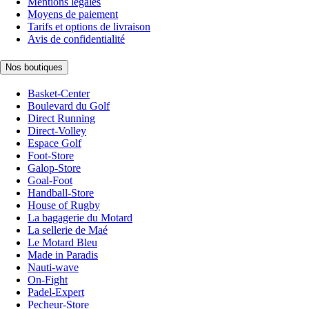
Mentions légales
Moyens de paiement
Tarifs et options de livraison
Avis de confidentialité
Nos boutiques
Basket-Center
Boulevard du Golf
Direct Running
Direct-Volley
Espace Golf
Foot-Store
Galop-Store
Goal-Foot
Handball-Store
House of Rugby
La bagagerie du Motard
La sellerie de Maé
Le Motard Bleu
Made in Paradis
Nauti-wave
On-Fight
Padel-Expert
Pecheur-Store