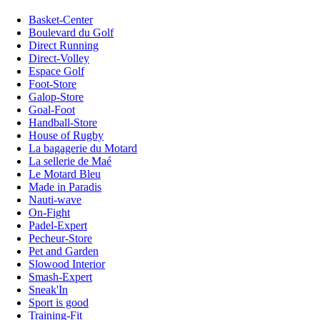
Basket-Center
Boulevard du Golf
Direct Running
Direct-Volley
Espace Golf
Foot-Store
Galop-Store
Goal-Foot
Handball-Store
House of Rugby
La bagagerie du Motard
La sellerie de Maé
Le Motard Bleu
Made in Paradis
Nauti-wave
On-Fight
Padel-Expert
Pecheur-Store
Pet and Garden
Slowood Interior
Smash-Expert
Sneak'In
Sport is good
Training-Fit