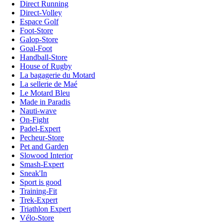
Direct Running
Direct-Volley
Espace Golf
Foot-Store
Galop-Store
Goal-Foot
Handball-Store
House of Rugby
La bagagerie du Motard
La sellerie de Maé
Le Motard Bleu
Made in Paradis
Nauti-wave
On-Fight
Padel-Expert
Pecheur-Store
Pet and Garden
Slowood Interior
Smash-Expert
Sneak'In
Sport is good
Training-Fit
Trek-Expert
Triathlon Expert
Vélo-Store