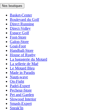
Nos boutiques
Basket-Center
Boulevard du Golf
Direct Running
Direct-Volley
Espace Golf
Foot-Store
Galop-Store
Goal-Foot
Handball-Store
House of Rugby
La bagagerie du Motard
La sellerie de Maé
Le Motard Bleu
Made in Paradis
Nauti-wave
On-Fight
Padel-Expert
Pecheur-Store
Pet and Garden
Slowood Interior
Smash-Expert
Sneak'In