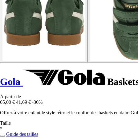
Gola
Baskets
À partir de
65,00 €
41,69 €
-36%
Offrez à votre enfant le style rétro et le confort des baskets en daim Go
Taille
*
Guide des tailles