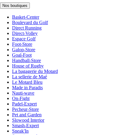
Nos boutiques
Basket-Center
Boulevard du Golf
Direct Running
Direct-Volley
Espace Golf
Foot-Store
Galop-Store
Goal-Foot
Handball-Store
House of Rugby
La bagagerie du Motard
La sellerie de Maé
Le Motard Bleu
Made in Paradis
Nauti-wave
On-Fight
Padel-Expert
Pecheur-Store
Pet and Garden
Slowood Interior
Smash-Expert
Sneak'In