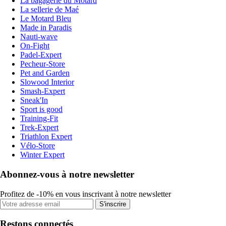
La bagagerie du Motard
La sellerie de Maé
Le Motard Bleu
Made in Paradis
Nauti-wave
On-Fight
Padel-Expert
Pecheur-Store
Pet and Garden
Slowood Interior
Smash-Expert
Sneak'In
Sport is good
Training-Fit
Trek-Expert
Triathlon Expert
Vélo-Store
Winter Expert
Abonnez-vous à notre newsletter
Profitez de -10% en vous inscrivant à notre newsletter
S'inscrire
Restons connectés