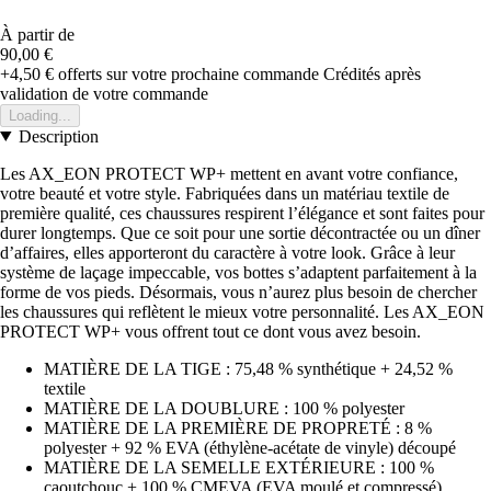
À partir de
90,00 €
+4,50 €
offerts sur votre prochaine commande
Crédités après
validation de votre commande
Loading...
Description
Les AX_EON PROTECT WP+ mettent en avant votre confiance,
votre beauté et votre style. Fabriquées dans un matériau textile de
première qualité, ces chaussures respirent l’élégance et sont faites pour
durer longtemps. Que ce soit pour une sortie décontractée ou un dîner
d’affaires, elles apporteront du caractère à votre look. Grâce à leur
système de laçage impeccable, vos bottes s’adaptent parfaitement à la
forme de vos pieds. Désormais, vous n’aurez plus besoin de chercher
les chaussures qui reflètent le mieux votre personnalité. Les AX_EON
PROTECT WP+ vous offrent tout ce dont vous avez besoin.
MATIÈRE DE LA TIGE : 75,48 % synthétique + 24,52 %
textile
MATIÈRE DE LA DOUBLURE : 100 % polyester
MATIÈRE DE LA PREMIÈRE DE PROPRETÉ : 8 %
polyester + 92 % EVA (éthylène-acétate de vinyle) découpé
MATIÈRE DE LA SEMELLE EXTÉRIEURE : 100 %
caoutchouc + 100 % CMEVA (EVA moulé et compressé)